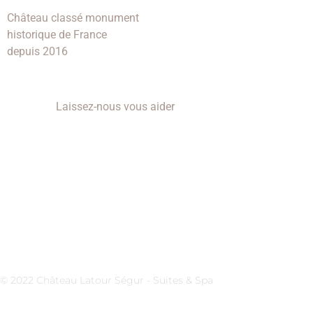
Château classé monument
historique de France
depuis 2016
Laissez-nous vous aider
Informations pratiques
Réservez votre séjour
Spa TerreHappy
Mentions légales
Dossier de presse
© 2022 Château Latour Ségur - Suites & Spa