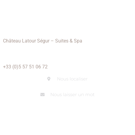
Château Latour Ségur – Suites & Spa
1 Lieu dit Latour
33570 Lussac Saint Emilion
+33 (0)5 57 51 06 72
Nous localiser
Nous laisser un mot